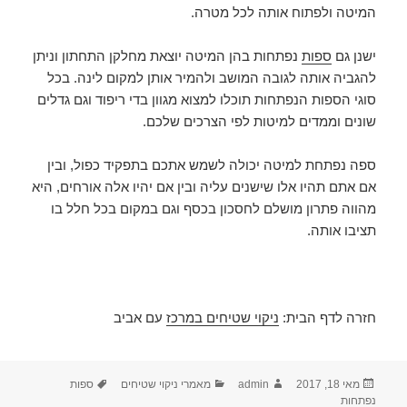
המיטה ולפתוח אותה לכל מטרה.
ישנן גם
ספות
נפתחות בהן המיטה יוצאת מחלקן התחתון וניתן
להגביה אותה לגובה המושב ולהמיר אותן למקום לינה. בכל
סוגי הספות הנפתחות תוכלו למצוא מגוון בדי ריפוד וגם גדלים
שונים וממדים למיטות לפי הצרכים שלכם.
ספה נפתחת למיטה יכולה לשמש אתכם בתפקיד כפול, ובין
אם אתם תהיו אלו שישנים עליה ובין אם יהיו אלה אורחים, היא
מהווה פתרון מושלם לחסכון בכסף וגם במקום בכל חלל בו
תציבו אותה.
חזרה לדף הבית:
ניקוי שטיחים במרכז
עם אביב
פורסם
מחבר
קטגוריות
תגיות
מאי 18, 2017
admin
מאמרי ניקוי שטיחים
ספות
בתאריך
נפתחות