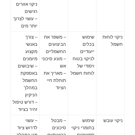
ניקוי אזורים
רגישים
– עשוי לצרוך
יותר מים
ניקוי לוחות
שימוש
– משפר את
– צורך
חשמל
בכלים
הביצועים
באנשי
ייעודיים
החשמליים
מקצוע
לניקוי בטוח
– מונע סיכוני
מיומנים
ויסודי של
אש
– שיבושים
לוחות חשמל
– מאריך את
באספקת
תוחלת חיי
החשמל
הציוד
במהלך
הניקיון
– דורש טיפול
זהיר בציוד
ניקוי עובש
שימוש
– מבטל
– עשוי
בחומרי ניקוי
סיכונים
לדרוש ציוד
ספציפיים
בריאותיים
מגן במהלך