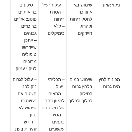
ניקוי אוזון
שימוש בגז
– עיקור יעיל
– סיכונים
אוזון כדי
– הסרת
בריאותיים
לחסל ריחות
ריחות
פוטנציאליים
ולהרוג
– ללא
בריכוזים
חיידקים
כימיקלים
גבוהים
– ייתכן
שיידרשו
טיפולים
מרובים
לניקוי עמוק
מכונות לחץ
שימוש במים
– תכליתי
– עלול לגרום
מים גבוה
בלחץ גבוה
ויעיל
נזק לפני
לסילוק
– מתאים
השטח אם
לכלוך ולכלוך
למגוון רחב
נעשה בו
של משטחים
שימוש לא
– מסיר
נכון
כתמים
– דורש
עקשניים
זהירות בעת