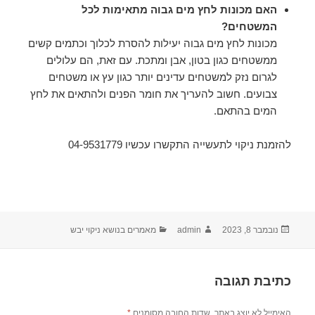
האם מכונות לחץ מים גבוה מתאימות לכל
המשטחים?
מכונות לחץ מים גבוה יעילות להסרת לכלוך וכתמים קשים
ממשטחים כגון בטון, אבן ומתכת. עם זאת, הם עלולים
לגרום נזק למשטחים עדינים יותר כגון עץ או משטחים
צבועים. חשוב להעריך את חומר הפנים ולהתאים את לחץ
המים בהתאם.
להזמנת ניקוי לתעשייה התקשרו עכשיו 04-9531779
פורסם
מחבר
קטגוריות
נובמבר 8, 2023
admin
מאמרים בנושא ניקוי יבש
בתאריך
כתיבת תגובה
האימייל לא יוצג באתר.
שדות החובה מסומנים
*