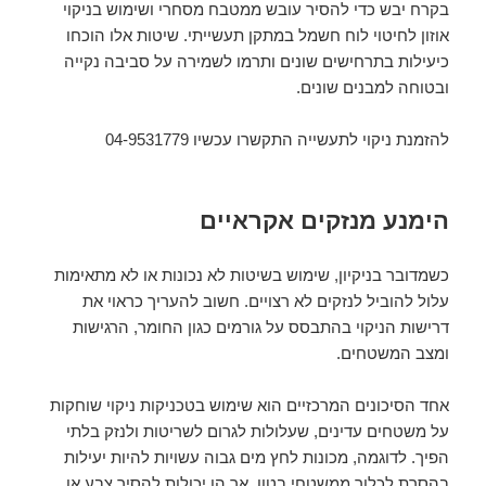
בקרח יבש כדי להסיר עובש ממטבח מסחרי ושימוש בניקוי
אוזון לחיטוי לוח חשמל במתקן תעשייתי. שיטות אלו הוכחו
כיעילות בתרחישים שונים ותרמו לשמירה על סביבה נקייה
ובטוחה למבנים שונים.
להזמנת ניקוי לתעשייה התקשרו עכשיו 04-9531779
הימנע מנזקים אקראיים
כשמדובר בניקיון, שימוש בשיטות לא נכונות או לא מתאימות
עלול להוביל לנזקים לא רצויים. חשוב להעריך כראוי את
דרישות הניקוי בהתבסס על גורמים כגון החומר, הרגישות
ומצב המשטחים.
אחד הסיכונים המרכזיים הוא שימוש בטכניקות ניקוי שוחקות
על משטחים עדינים, שעלולות לגרום לשריטות ולנזק בלתי
הפיך. לדוגמה, מכונות לחץ מים גבוה עשויות להיות יעילות
בהסרת לכלוך ממשטחי בטון, אך הן יכולות להסיר צבע או