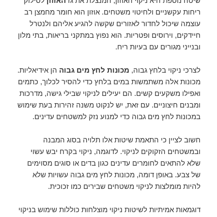
שיטה נוספת היא ניקוי האוזון, המנצלת את גז
האוזון
לסילוק
ריחות עקשניים ולחיטוי משטחים. אוזון הוא חומר מחמצן רב
עוצמה שיכול לחדור לאזורים שקשה להגיע אליהם ולנטרל
חיידקים, וירוסים ופטריות. הוא נפוץ במתקני בריאות, בתי מלון
ובנייני מגורים עם בעיות ריח.
לצרכי ניקוי בלחץ גבוה,
מכונות לחץ מים גבוה
הן אידיאליות.
מכונות אלה משתמשות במים בלחץ כדי להסיר לכלוך, כתמים
ואפילו משקעים קשים. הם יעילים לניקוי שבילי גישה, מדרכות
ומבנים חיצוניים. עם זאת, יש לנקוט משנה זהירות בעת שימוש
במכונות לחץ מים גבוה כדי למנוע נזק למשטחים עדינים.
חשוב לציין כי התאמת שיטות אלו תלויה בסוג המבנה
ובמשטחים הזקוקים לניקוי. לדוגמה, ניקוי בקרח יבש עשוי
שלא להתאים לחומרים עדינים כגון בדים או סוגים מסוימים
של צבע. באופן דומה, מכונות לחץ מים גבוה עשויות שלא
להיות מומלצות לניקוי משטחים שבירים כמו זכוכית.
דוגמאות אמיתיות לשיטות ניקוי מוצלחות כוללות שימוש בניקוי