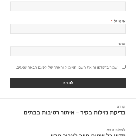
אימייל
*
אתר
שמור בדפדפן זה את השם, האימייל והאתר שלי לפעם הבאה שאגיב.
יווט
קודם
בדיקת נזילות בקיר – איתור רטיבות בבתים
הפוסט
הקודם:
לשלב הבא
מדוע כל שטיח חייב לעבור ניקוי
הפוסט