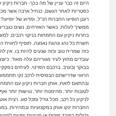
היום זה כבר עניין של מה בכך- חברות ניקיון 
כפטריות לאחר הגשם, כנחיל ארבה אשר מכס
רענן הופיעו החברות הנ"ל, ומדוע של יופיעו
ממשיך לעלות, כאשר האזרחים, נשים כגברים, 
בחרות ניקיון עם התמחות בניקוי רכבים, למען
תשרת כל נהג ונהגת נאמנה, תוסיף לחווית ה
כזה שמריח טוב וכזה שנעים להיות בו. אין ל
עובדים מחוץ לעיר מגוריהם עלה מאוד. כיוצא
בבוקר ובערב, ברכבם הפרטי, לעיתים בפקקים
הראוי שדרישתם הבסיסית לרכב נקי תתממש, 
ובהתאם לזאת, אותן חברות ניקיון עם התמחות
לטובות יותר, מהימנות יותר, נגישות יותר ואף 
לניקיון כל רכב, מכל גודל ומכל סוג. רצית או
החברות ינקו אותן במקצועיות ובמהירות, במ
גדולות כפורד פוקוס או מכוניות יפניות למיני